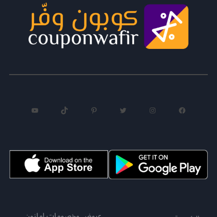
فيسبوك
إنستجرام
تويتر
بينتريست
تيك توك
يوتيوب
عروض وخصومات امازون