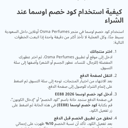
كيفية استخدام كود خصم اوسما عند
الشراء
استخدام كود خصم اوسما في متجر Osma Perfumes أونلاين داخل السعودية
بسيط جدًا، وكل العملية لا تأخذ أكثر من دقيقة واحدة إذا اتبعت الخطوات
التالية:
اختر منتجاتك
ادخل إلى موقع أو تطبيق Osma Perfumes، ثم اختر عطورك
المفضلة (للرجال، للنساء، عطور الجسم أو الشعر) وأضفها إلى سلة
التسوق.
انتقل لصفحة الدفع
بعد الانتهاء من اختيار المنتجات، توجه إلى سلة التسوق ثم اضغط
على إتمام الشراء للوصول إلى صفحة الدفع.
أدخل كود خصم اوسما 2026 EE88
في صفحة الدفع ستجد خانة باسم “كود الخصم” أو “إدخال الكوبون”،
قم بكتابة
كود خصم اوسما (EE88)
في هذه الخانة ثم اضغط على
زر تفعيل الكود.
تحقق من تطبيق الخصم قبل الدفع
بعد تفعيل الكود، تأكد أن نسبة الخصم
10%
ظهرت على إجمالي