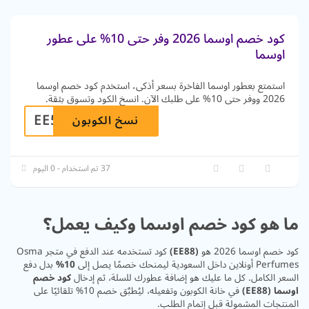
كود خصم اوسما 2026 وفر حتى 10% على عطور
اوسما
استمتع بعطور اوسما الفاخرة بسعر أذكى، استخدم كود خصم اوسما
2026 ووفر حتى 10% على طلبك الآن. انسخ الكود وتسوق بثقة.
EE5
نسخ الكوبون
37 تم استخدام - 0 اليوم
ما هو كود خصم اوسما وكيف يعمل؟
كود خصم اوسما 2026 هو
(EE88)
كود تستخدمه عند الدفع في متجر Osma
Perfumes أونلاين داخل السعودية ليمنحك خصمًا يصل إلى
10%
بدل دفع
السعر الكامل. كل ما عليك هو إضافة عطورك للسلة، ثم إدخال
كود خصم
اوسما (EE88)
في خانة الكوبون وتفعيله، ليُطبَّق خصم 10% تلقائيًا على
المنتجات المشمولة قبل إتمام الطلب.