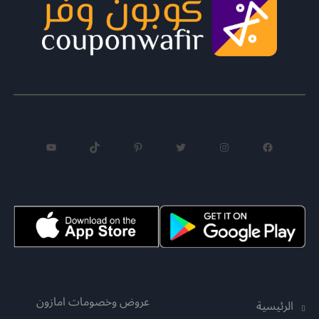
فيسبوك
إنستجرام
تويتر
بينتريست
تيك توك
يوتيوب
عروض وخصومات امازون
الرئيسية