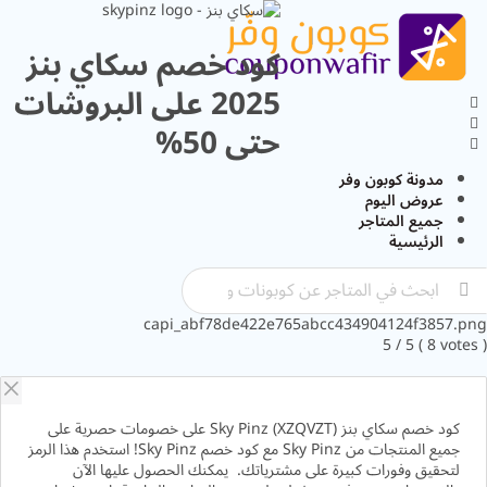
كود خصم سكاي بنز
2025 على البروشات
حتى 50%
مدونة كوبون وفر
عروض اليوم
جميع المتاجر
الرئيسية
capi_abf78de422e765abcc434904124f3857.
5
/ 5 (
8
vot
كود خصم سكاي بنز Sky Pinz (XZQVZT) على خصومات حصرية على
جميع المنتجات من Sky Pinz مع كود خصم Sky Pinz! استخدم هذا الرمز
لتحقيق وفورات كبيرة على مشترياتك. يمكنك الحصول عليها الآن