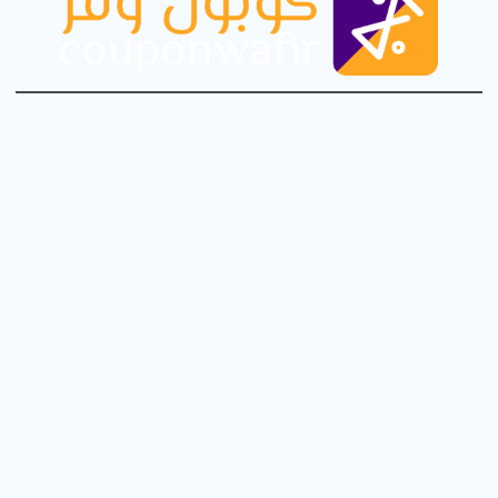
فيسبوك
إنستجرام
تويتر
بينتريست
تيك توك
يوتيوب
عروض وخصومات امازون
الرئيسية
مدونة كوبون وفر
كود خصم ريفي
من نحن
كود خصم نون
سياسة الخصوصية
سياسة الاستخدام
أقوى خصومات اي هيرب
اتصل بنا
كود خصم علي اكسبرس