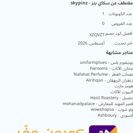
ف عن سكاي بنز - skypinz
 الكوبونات
1
 العروض
0
ل كود خصم
XZQVZT
 تحديث
أغسطس, 2026
جر مشابهة
م بلس - uniformplues
الأثاث - Fwrooms
عطر - Nafahat Perfume
 الريهقان - Alrihqan
 مارت
وت للأثاث
Hasil Roaste
مهند للمفارش - mohanadpalace
 - wowshopsa
- Ashboury