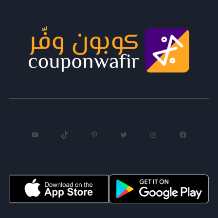
فيسبوك
إنستجرام
تويتر
بينتريست
تيك توك
يوتيوب