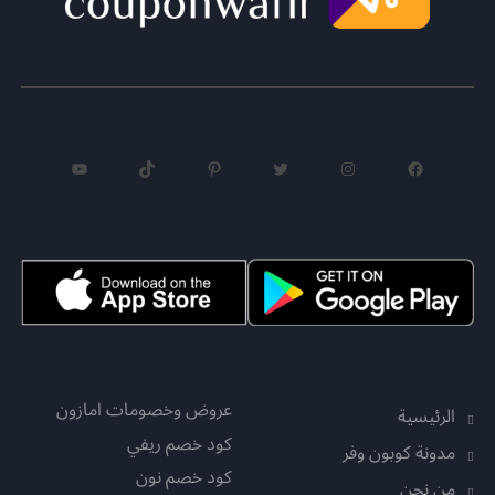
فيسبوك
إنستجرام
تويتر
بينتريست
تيك توك
يوتيوب
عروض وخصومات امازون
الرئيسية
كود خصم ريفي
مدونة كوبون وفر
كود خصم نون
من نحن