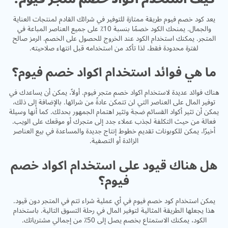
يعد كود خصم فيوم طريقة ممتازة للتوفير في شرائك القادم لمنتجات العناية
والجمال. يمنحك الكود خصمًا بنسبة 10٪ على جميع العناصر المباعة في
المتجر. يمكنك استخدام الكود عند الخروج للحصول على الخصم. الرمز صالح
لفترة محدودة فقط، لذا تأكد من استخدامه قبل انتهاء صلاحيته.
ما هي فوائد استخدام اكواد خصم فيوم؟
هناك فوائد عديدة لاستخدام اكواد خصم متجر فيوم. أولاً، يمكن أن يساعدك في
توفير المال على العناصر التي لن تتمكن عادةً من شرائها. بالإضافة إلى ذلك،
يمكن أن تثير أكواد القسائم ضجة وتثير اهتمام الجمهور بحدثك. كما أنها وسيلة
فعالة من حيث التكلفة لجذب عملاء جدد إلى متجرك أو موقعك على الويب.
أخيرًا، يمكن للكوبونات تقديم خطوط إنتاج جديدة والمساعدة في بيع العناصر
الزائدة أو التصفية.
هل هناك قيود على استخدام اكواد خصم
فيوم؟
يمكن استخدام كود خصم فيوم في أي عملية شراء تتم في المتجر دون قيود.
هذا يجعلها الطريقة المثالية لتوفير المال في رحلة التسوق التالية. باستخدام
الكود، يمكنك الاستمتاع بخصم يصل إلى 50٪ من إجمالي مشترياتك.