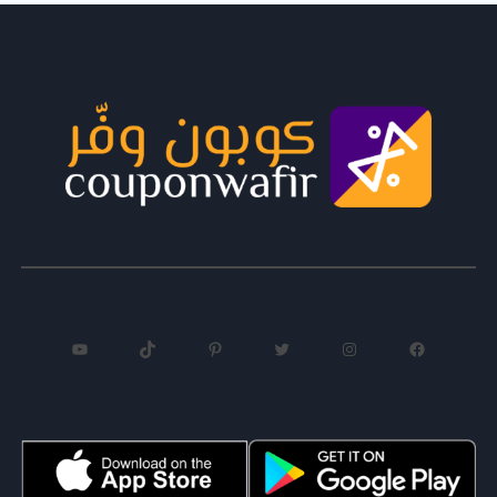
فيسبوك
إنستجرام
تويتر
بينتريست
تيك توك
يوتيوب