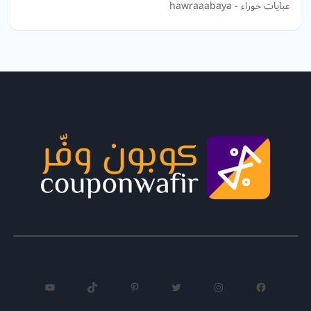
عبايات حوراء - hawraaabaya
فيسبوك
إنستجرام
تويتر
بينتريست
تيك توك
يوتيوب