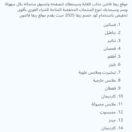
موقع ريفا فاشن جذاب للغاية وسيجعلك تتصفحه وتتسوق منتجاته بكل سهولة
ويسر وسيجذبك تنوع المنتجات المخفضة المتاحة للشراء الفوري بأقوى
تخفيض باستخدام كود خصم ريفا 2025 حيث يقدم موقع ريفا فاشون
فساتين
بناطيل
تنانير
قمصان
أطقم
بليزر
تيشيرت وملابس علوية
ملابس خارجية
قفطان
كارديجان
ملابس محبوكة
جمبسوت
جينز
كارديجان