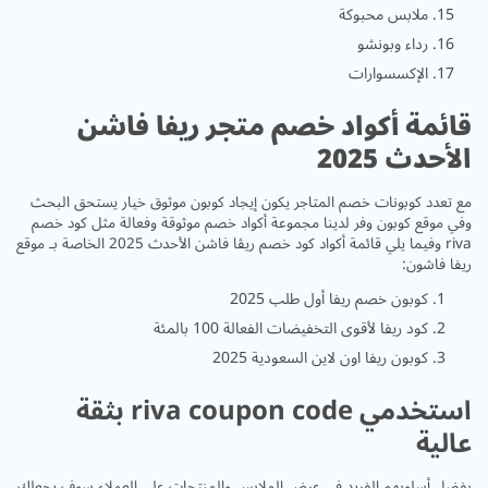
ملابس محبوكة
رداء وبونشو
الإكسسوارات
قائمة أكواد خصم متجر ريفا فاشن
الأحدث 2025
مع تعدد كوبونات خصم المتاجر يكون إيجاد كوبون موثوق خيار يستحق البحث
وفي موقع كوبون وفر لدينا مجموعة أكواد خصم موثوقة وفعالة مثل كود خصم
riva وفيما يلي قائمة أكواد كود خصم ريڤا فاشن الأحدث 2025 الخاصة بـ موقع
ريفا فاشون:
كوبون خصم ريفا أول طلب 2025
كود ريفا لأقوى التخفيضات الفعالة 100 بالمئة
كوبون ريفا اون لاين السعودية 2025
استخدمي riva coupon code بثقة
عالية
بفضل أسلوبهم الفريد في عرض الملابس والمنتجات على العملاء سوف يجعلك