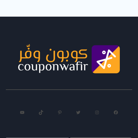
فيسبوك
إنستجرام
تويتر
بينتريست
تيك توك
يوتيوب