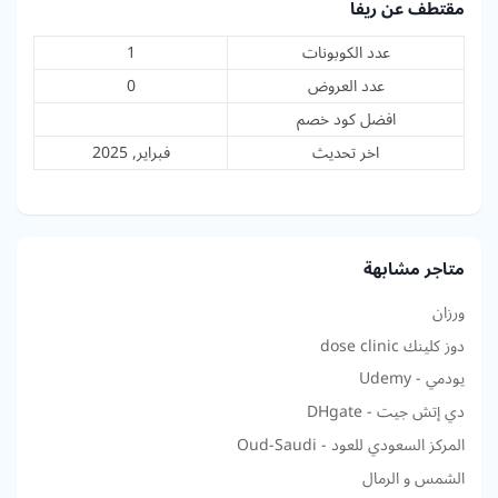
مقتطف عن ريفا
عدد الكوبونات
1
عدد العروض
0
افضل كود خصم
اخر تحديث
فبراير, 2025
متاجر مشابهة
ورزان
دوز كلينك dose clinic
يودمي - Udemy
دي إتش جيت - DHgate
المركز السعودي للعود - Oud-Saudi
الشمس و الرمال