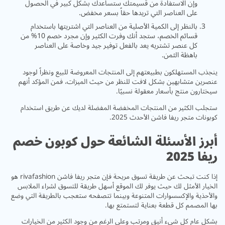
وإن الاستفادة من قسيمتك ستساعدك بشكل كبير في الحصول
على العناصر التي تريدها حقاً بسعر مخفض.
بالنظر إلى الكمية الأصلية من العناصر التي اشتريتها باستخدام
قسائم الخصم، ستجد أنك وفرت الكثير وإن مجرد خصم 10% من
كل عنصر تشتريه يعد بالفعل توفير جيد وخاصة على العناصر
باهظة الثمن.
ينجذب المستهلكون بطبيعتهم إلى المنتجات المعروضة للبيع ونظراً لوجود
عنصرين متشابهين بشكل لافت للنظر من حيث الميزات، فمن المؤكد أنهم
سيختارون منتج بأسعار معقولة نسبيًا.
ستجلب الكثير من المنتجات المخفضة المفضلة لديك عن طريق استخدام
كوبونات متجر ريفا فاشن الأحدث 2025.
أبرز الأسئلة الشائعة حول كوبون خصم
ريفا 2025
إذا كنت تبحث عن طريقة تسوق مريحة فإن متجر ريفا فاشن rivafashion هو
الخيار الأمثل لك حيث يوفر لك الموقع أسهل طريقة للتسوق لشراء الملابس
والأحذية والإكسسوارات المتنوعة وبينما تتصفحه ستعجب بالطريقة التي وضع
بها المصمم كل قطعة بعناية لتستمتع بها.
بشكل عام كل شيء أنيق ومرتب وعلى الرغم من وجود الكثير من الخيارات