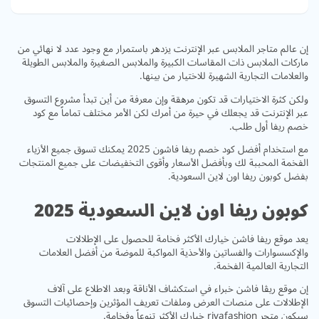
إن عالم متاجر الملابس عبر الإنترنت يزدهر باستمرار مع وجود عدد لا نهائي من
ماركات الملابس ذات المقاسات الكبيرة والملابس الصغيرة والملابس الطويلة
والعلامات التجارية الشهيرة للاختيار من بينها.
ولكن كثرة الاختيارات قد تكون مرهقة وإن معرفة من أين تبدأ مشروع التسوق
عبر الإنترنت قد يجعلك في حيرة من أمرك لكن الأمر مختلف تماماً مع كود
خصم ريفا أول طلب.
مع استخدام أفضل كود خصم ريفا فاشون 2025 يمكنك تسوق جميع الأزياء
الفخمة المحببة لك وبأفضل الأسعار وأقوى التخفيضات على جميع المنتجات
بفضل كوبون ريفا اون لاين السعودية.
كوبون ريفا اون لاين السعودية 2025
يعد موقع ريفا فاشن خيارك الأكثر فخامة للحصول على الإطلالات
والإكسسوارات والفساتين والأحذية المواكبة للموضة من أفضل العلامات
التجارية العالمية الفخمة.
إن موقع ريڤا فاشن خبراء في استكشاف الأناقة وبعد الاطلاع على آلاف
الإطلالات على منصات العرض وملفات تعريف المؤثرين وإحصائيات التسوق
سيكون متجر rivafashion خيارك الأكثر تنوعاً وفخامة.