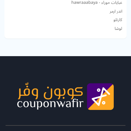
عبايات حوراء - hawraaabaya
اندر ارمر
كارتلو
لوشا