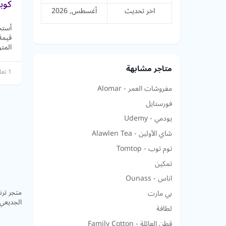
كوب
اخر تحديث
أغسطس, 2026
قيمة
المت
متاجر مشابهة
1 تعليق
مفروشات العمر - Alomar
فورستايل
يودمي - Udemy
شاي الأولين - Alawlen Tea
توم توب - Tomtop
تمكين
اناس - Ounass
متجر ترن
بي مارت
الجديعي 
لطافة
قطن العائلة - Family Cotton