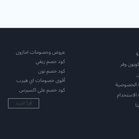
عروض وخصومات امازون
ة
كود خصم ريفي
وبون وفر
كود خصم نون
أقوى خصومات اي هيرب
 الخصوصية
كود خصم علي اكسبرس
الاستخدام
أقرأ المزيد
ا