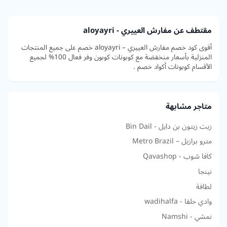
مقتطف عن مفارش العييري - aloyayri
أقوى كود خصم مفارش العييري – aloyayri خصم على جميع المنتجات
المنزلية بأسعار منخفضة مع كوبونات كوبون وفر فعال 100% لجميع
الأقسام كوبونات أكواد خصم .
متاجر مشابهة
زيت زيتون بن دايل - Bin Dail
مترو برازيل – Metro Brazil
كافا شوب - Qavashop
نينجا
لطافة
وادي حلفا - wadihalfa
نمشي - Namshi