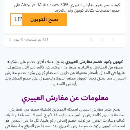
كود خصم متجر مفارش العييري Aloyayri Mattresses 30% على
جميع المنتجات 2025 كوبون وفر
...
المزيد
LINK5
نسخ الكوبون
431 تم استخدام - 0 اليوم
كوبون وكود خصم مفارش العييري
يمنح العملاء أقوى خصم على تشكيلة
مميزة من المفارش و اللباد و غيرها من المنتجات. كالمراتب التي سنتعرف
عليها في المقال بأسعار معقولة عن طريق استخدام كوبون وكود خصم مفارش
العييري. مما يخلق تجربة تسوق ممتعة للعملاء للحصول على جميع المشتريات
بأرخص الأسعار.
معلومات عن مفارش العييري
يمنح متجر مفارش العييري لعملائه المميزين تشكيلة مميزة من المفارش
الخاصة بالسرير كالمفارش و المراتب. بالإضافة لأنواع السجاد المختلفة و اللباد.
كذلك وسادات المنزل مع توفير خصم إضافي رائع عليها. كل ما على العميل هو
استخدام كوبون وكود خصم مفارش العييري بعد نسخها من الموقع و لصقة في