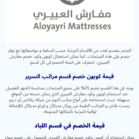
المتجر مقسم لعدد من الأقسام المرتبة حسب السلعة و مواصفاتها مع توفر
خصم على هذه المنتجات. كما يمكن استعمال كوبون وكود خصم مفارش
العييري، لنتعرف على قيمة الخصم في كل قسم:
قيمة كوبون خصم قسم مراتب السرير
يوجد في هذا القسم خصم 25% على جميع المنتجات بمناسبة الشهر الفضيل
عند استخدام كوبون وكود مفارش العييري الذي يمكن نسخه من الموقع
بسهولة. حيث استخدامه على أنواع مراتب النوم من شركة ريلاكس أو دريم
ريست بلاش و المراتب الطبية من رويال مديكال و اورثو مديكال بالإضافة
لواقية المرتبة بأشكالها المتنوعة.
قيمة الخصم في قسم اللباد
يمكن استخدام أي كوبون وكود خصم مفارش العييري للحصول على خصم سواء