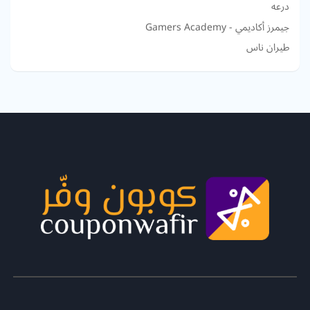
درعه
جيمرز أكاديمي - Gamers Academy
طيران ناس