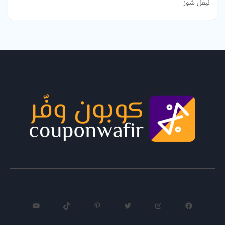
ليفل شوز
فيسبوك
إنستجرام
تويتر
بينتريست
تيك توك
يوتيوب