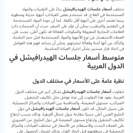
تختلف
أسعار جلسات الهيدرافيشل
بناءً على التقنيات والمواد
المستخدمة في العلاج. قد تستخدم بعض العيادات أجهزة حديثة ومتطورة،
بينما تعتمد أخرى على أجهزة أقل تكلفة. كما أن جودة المواد المستخدمة
في التقشير والترطيب يمكن أن تؤثر على السعر، حيث أن المنتجات ذات
العلامات التجارية المعروفة والمكونات الفعالة قد تكون أغلى. يجب على
العملاء الاستفسار عن نوع الأجهزة والمواد المستخدمة قبل حجز الجلسة،
والتأكد من أنها آمنة وفعالة لبشرتهم. يمكن أن يساعد فهم هذه العوامل
في اتخاذ قرار مستنير بشأن اختيار العيادة المناسبة.
متوسط أسعار جلسات الهيدرافيشل في
الدول العربية
نظرة عامة على الأسعار في مختلف الدول
تتفاوت
أسعار جلسات الهيدرافيشل
بشكل كبير في مختلف الدول
العربية. يعود هذا التفاوت إلى عدة عوامل مثل تكاليف التشغيل،
الضرائب، مستوى المعيشة، والمنافسة بين العيادات والمراكز التجميلية.
على سبيل المثال، قد تكون
أسعار جلسات الهيدرافيشل
في دول
الخليج العربي أعلى نسبيًا مقارنة بدول شمال أفريقيا، وذلك بسبب ارتفاع
تكاليف التشغيل وارتفاع مستوى المعيشة في دول الخليج. من الضروري
على العملاء البحث والاستعلام عن الأسعار في مختلف العيادات والمراكز
التجميلية في منطقتهم قبل اتخاذ القرار، وذلك لضمان الحصول على