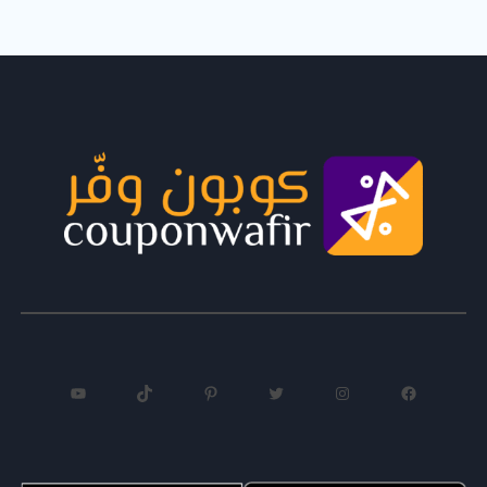
فيسبوك
إنستجرام
تويتر
بينتريست
تيك توك
يوتيوب