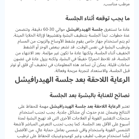
مرطب مناسب.
ما يجب توقعه أثناء الجلسة
عادة ما تستغرق
جلسة الهيدرافيشل
حوالي 30-60 دقيقة، وتتضمن
عدة خطوات. تبدأ الجلسة بتنظيف البشرة وتقشيرها لإزالة الخلايا الميتة.
ثم يتم استخدام جهاز خاص يقوم بشفط الأوساخ والزيوت من المسام
وترطيب البشرة في نفس الوقت. قد تشعر ببعض الوخز أو الشفط
الخفيف أثناء الجلسة، ولكنها عادة ما تكون غير مؤلمة. بعد الانتهاء من
الجلسة، قد تلاحظ احمرارًا خفيفًا في البشرة، ولكنه يزول عادة في غضون
ساعات قليلة. يمكن أن تساعد هذه المعلومات في تخفيف أي قلق أو توتر
قبل الجلسة، والاستعداد لتجربة مريحة وفعالة.
الرعاية اللاحقة بعد جلسة الهيدرافيشل
نصائح للعناية بالبشرة بعد الجلسة
تعتبر
الرعاية اللاحقة بعد جلسة الهيدرافيشل
مهمة للحفاظ على
النتائج وضمان عدم حدوث أي مشاكل جلدية. يجب تجنب استخدام
منتجات التقشير القوية أو العلاجات الأخرى التي قد تهيج البشرة لمدة
أسبوع على الأقل بعد الجلسة. كما يجب تجنب التعرض المباشر لأشعة
الشمس القوية واستخدام واقي شمسي بعامل حماية عالٍ. من الأفضل
أيضًا استخدام مرطب لطيف وغير كوميدوغينيك للحفاظ على ترطيب