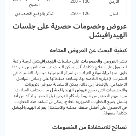
الأردن
100 – 200
الخليج
لبنان
120 – 250
تتأثر بالوضع الاقتصادي
عروض وخصومات حصرية على جلسات
الهيدرافيشل
كيفية البحث عن العروض المتاحة
تعتبر
العروض والخصومات على جلسات الهيدرافيشل
فرصة رائعة
للحصول على العلاج بتكلفة أقل. يمكن البحث عن هذه العروض عبر عدة
طرق، منها زيارة مواقع العيادات والمراكز التجميلية مباشرة، الاشتراك في
النشرات الإخبارية الخاصة بها، ومتابعة صفحاتها على وسائل التواصل
الاجتماعي. بالإضافة إلى ذلك، يمكن الاستعانة بمواقع الكوبونات
والتخفيضات التي تجمع
عروض الهيدرافيشل
من مختلف العيادات.
من المهم التحقق من شروط وأحكام العرض قبل الحجز، والتأكد من أنه
يشمل جميع الخطوات الضرورية للعلاج. يمكن أن تساعد هذه الخطوات
في الحصول على أفضل صفقة ممكنة والاستمتاع بفوائد
الهيدرافيشل
بتكلفة معقولة.
نصائح للاستفادة من الخصومات