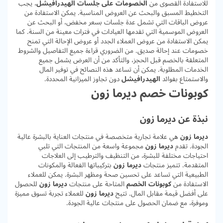
للاستفادة القصوى من
الخصومات على جلسات الهيدرافيشل
، يجب
التخطيط المسبق والبحث عن العروض المناسبة. يمكن الاستفادة من
عروض الباقات التي تشمل عدة جلسات بسعر مخفض، أو البحث عن
العروض الموسمية التي تقدمها العيادات في فترات معينة من السنة. كما
يمكن الاستفادة من عروض العملاء الجدد أو عروض الإحالة التي تمنح
خصومات عند إحالة صديق. من الضروري قراءة جميع التفاصيل والشروط
المتعلقة بالخصم قبل الحجز، والتأكد من أن العرض يشمل جميع
الخدمات المطلوبة. يمكن أن تساعد هذه النصائح في توفير المال
والاستمتاع بفوائد
الهيدرافيشل
دون تجاوز الميزانية المحددة.
كوبونات خصم ديرما زون
نبذة عن ديرما زون
ديرما زون
هي علامة تجارية متخصصة في منتجات العناية بالبشرة عالية
الجودة. تقدم
ديرما زون
مجموعة واسعة من المنتجات التي تلبي
احتياجات مختلفة للبشرة، من التنظيف والترطيب إلى العلاجات
المتقدمة. تتميز منتجات
ديرما زون
بتركيباتها الفعالة والمكونات
الطبيعية التي تساعد على تحسين صحة ومظهر البشرة. يمكن للعملاء
الاستفادة من
كوبونات الخصم
المتاحة على منتجات
ديرما زون
للحصول
على أفضل قيمة مقابل المال. تتيح
ديرما زون
للعملاء تجربة تسوق مميزة
وموفرة، مع ضمان الحصول على منتجات عالية الجودة.