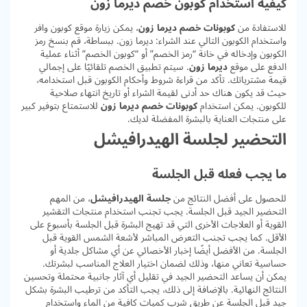
كيفية استخدام كوبون خصم ديرما زون
للاستفادة من
كوبونات خصم ديرما زون
، يمكن زيارة موقع كوبون وافر
واستخدام الكوبون التالي عند الشراء:
ديرما زون
. ببساطة، قم بنسخ رمز
الكوبون وإدخاله في خانة “رمز الخصم” أو “كوبون الخصم” أثناء عملية
الدفع على موقع
ديرما زون
. سيتم تطبيق الخصم تلقائيًا على إجمالي
قيمة مشترياتك. تأكد من قراءة شروط وأحكام الكوبون قبل استخدامه،
حيث قد يكون هناك حد أدنى لقيمة الشراء أو تاريخ انتهاء صلاحية
للكوبون. يمكن استخدام
كوبونات خصم ديرما زون
للاستمتاع بتوفير كبير
على منتجات العناية بالبشرة المفضلة لديك.
التحضير لجلسة الهيدرافيشل
ما يجب فعله قبل الجلسة
للحصول على أفضل النتائج من
جلسة الهيدرافيشل
، من المهم
التحضير الجيد قبل الجلسة. يجب تجنب استخدام منتجات التقشير
القوية أو العلاجات الأخرى التي قد تهيج البشرة قبل الجلسة بأسبوع على
الأقل. كما يجب تجنب التعرض المباشر لأشعة الشمس القوية قبل
الجلسة. من الأفضل أيضًا إخبار الأخصائي عن أي مشاكل جلدية أو
حساسية تعاني منها، وذلك لضمان اختيار العلاج المناسب لبشرتك.
يمكن أن يساعد التحضير الجيد في تقليل أي آثار جانبية محتملة وتحسين
النتائج النهائية. بالإضافة إلى ذلك، يجب التأكد من ترطيب البشرة بشكل
جيد قبل الجلسة عن طريق شرب كميات كافية من الماء واستخدام