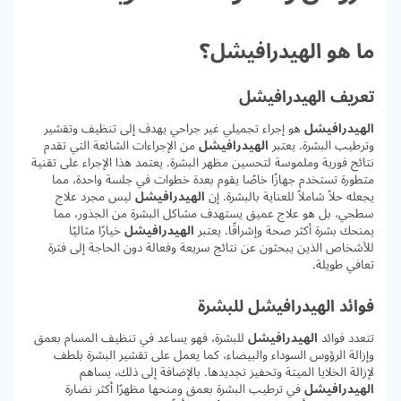
ما هو الهيدرافيشل؟
تعريف الهيدرافيشل
الهيدرافيشل
هو إجراء تجميلي غير جراحي يهدف إلى تنظيف وتقشير
وترطيب البشرة. يعتبر
الهيدرافيشل
من الإجراءات الشائعة التي تقدم
نتائج فورية وملموسة لتحسين مظهر البشرة. يعتمد هذا الإجراء على تقنية
متطورة تستخدم جهازًا خاصًا يقوم بعدة خطوات في جلسة واحدة، مما
يجعله حلاً شاملاً للعناية بالبشرة. إن
الهيدرافيشل
ليس مجرد علاج
سطحي، بل هو علاج عميق يستهدف مشاكل البشرة من الجذور، مما
يمنحك بشرة أكثر صحة وإشراقًا. يعتبر
الهيدرافيشل
خيارًا مثاليًا
للأشخاص الذين يبحثون عن نتائج سريعة وفعالة دون الحاجة إلى فترة
تعافي طويلة.
فوائد الهيدرافيشل للبشرة
تتعدد فوائد
الهيدرافيشل
للبشرة، فهو يساعد في تنظيف المسام بعمق
وإزالة الرؤوس السوداء والبيضاء، كما يعمل على تقشير البشرة بلطف
لإزالة الخلايا الميتة وتحفيز تجديدها. بالإضافة إلى ذلك، يساهم
الهيدرافيشل
في ترطيب البشرة بعمق ومنحها مظهرًا أكثر نضارة