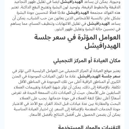
وحيوية. يمكن أن يساعد
الهيدرافيشل
أيضًا في تقليل ظهور التجاعيد
الدقيقة والخطوط الرفيعة، وتوحيد لون البشرة وتفتيح البقع الداكنة. تعتبر
هذه الفوائد مجتمعة
الهيدرافيشل
علاجًا فعالًا لتحسين جودة البشرة
بشكل عام. بالنسبة للأشخاص الذين يعانون من حب الشباب، يمكن أن
يساعد
الهيدرافيشل
في تقليل الالتهابات وتنظيف المسام، مما يساهم
في تحسين حالة البشرة وتقليل ظهور البثور.
العوامل المؤثرة في سعر جلسة
الهيدرافيشل
مكان العيادة أو المركز التجميلي
يعتبر موقع العيادة أو المركز التجميلي من العوامل الرئيسية التي تؤثر في
سعر جلسة الهيدرافيشل
. عادة ما تكون العيادات الموجودة في المدن
الكبرى أو المناطق الراقية أغلى من تلك الموجودة في المناطق الأقل
تكلفة. بالإضافة إلى ذلك، يمكن أن تؤثر شهرة العيادة وتقييمات العملاء
السابقين على الأسعار، حيث أن العيادات ذات السمعة الجيدة قد تفرض
أسعارًا أعلى نظرًا لثقة العملاء في جودة خدماتها. يجب على العملاء
البحث والمقارنة بين عدة عيادات قبل اتخاذ القرار، مع الأخذ في الاعتبار
جودة الخدمات المقدمة بالإضافة إلى السعر. إن اختيار العيادة المناسبة
يمكن أن يضمن الحصول على أفضل النتائج بأفضل الأسعار.
التقنيات والمواد المستخدمة