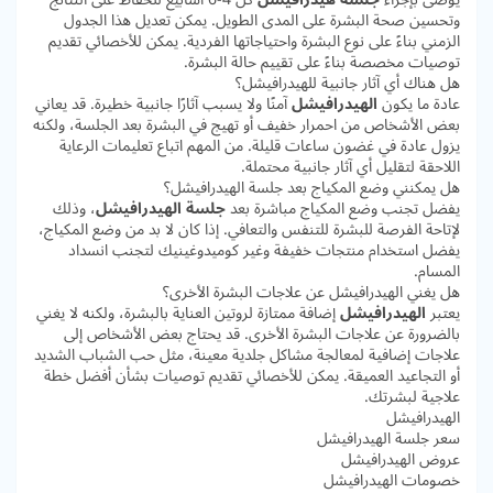
وتحسين صحة البشرة على المدى الطويل. يمكن تعديل هذا الجدول
الزمني بناءً على نوع البشرة واحتياجاتها الفردية. يمكن للأخصائي تقديم
توصيات مخصصة بناءً على تقييم حالة البشرة.
هل هناك أي آثار جانبية للهيدرافيشل؟
عادة ما يكون
الهيدرافيشل
آمنًا ولا يسبب آثارًا جانبية خطيرة. قد يعاني
بعض الأشخاص من احمرار خفيف أو تهيج في البشرة بعد الجلسة، ولكنه
يزول عادة في غضون ساعات قليلة. من المهم اتباع تعليمات الرعاية
اللاحقة لتقليل أي آثار جانبية محتملة.
هل يمكنني وضع المكياج بعد جلسة الهيدرافيشل؟
يفضل تجنب وضع المكياج مباشرة بعد
جلسة الهيدرافيشل
، وذلك
لإتاحة الفرصة للبشرة للتنفس والتعافي. إذا كان لا بد من وضع المكياج،
يفضل استخدام منتجات خفيفة وغير كوميدوغينيك لتجنب انسداد
المسام.
هل يغني الهيدرافيشل عن علاجات البشرة الأخرى؟
يعتبر
الهيدرافيشل
إضافة ممتازة لروتين العناية بالبشرة، ولكنه لا يغني
بالضرورة عن علاجات البشرة الأخرى. قد يحتاج بعض الأشخاص إلى
علاجات إضافية لمعالجة مشاكل جلدية معينة، مثل حب الشباب الشديد
أو التجاعيد العميقة. يمكن للأخصائي تقديم توصيات بشأن أفضل خطة
علاجية لبشرتك.
الهيدرافيشل
سعر جلسة الهيدرافيشل
عروض الهيدرافيشل
خصومات الهيدرافيشل